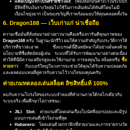
แคมเปญแจกโบนัสรายชั่วโมง:
เพียงล็อกอินค้างไว้ในระบบก็
มีสิทธิ์รับเงินรางวัลสุ่มไปใช้ในการเดิมพันได้ทันทีโดยไม่มี
เงื่อนไขยุ่งยาก เป็นของขวัญที่เราพร้อมมอบให้คุณตลอดทั้งวัน
6. Dragon168 — เว็บเก่าแก่ น่าเชื่อถือ
ความเชื่อมั่นที่สั่งสมมาอย่างยาวนานคือเครื่องการันตีคุณภาพของ
Dragon168
ครับ ในฐานะนักรีวิว ผมให้ความสำคัญกับประวัติการให้
บริการที่ขาวสะอาด ซึ่งแบรนด์นี้ยืนหยัดมาได้อย่างมั่นคงด้วย
นโยบายที่ซื่อสัตย์ต่อผู้เล่น ระบบที่ได้รับการพัฒนามาอย่างต่อเนื่อง
ทำให้ที่นี่มีความเสถียรสูงและใช้งานง่าย การลงทุนใน
สล็อตหรือ
ซื้อ
หวยลาว
กับเบอร์ใหญ่ในวงการจะช่วยให้คุณได้รับความปลอดภัย
และผลตอบแทนที่คู่ควรกับความไว้วางใจของคุณครับ
ค่ายเกมทดลองเล่นสล็อต ลิขสิทธิ์แท้ 100%
พบกับความโปร่งใสของระบบจำลองที่ทำงานภายใต้กลไกเดียวกับ
ระบบจริง เพื่อศึกษาโอกาสชนะ:
JILI Slot:
ค่ายเกมที่โดดเด่นเรื่องโบนัสที่ออกบ่อยและมีรูป
แบบการเล่นที่เข้าใจง่ายที่สุด
Habanero:
โดดเด่นด้วยกราฟิกที่สวยงามและการจ่ายรางวัล