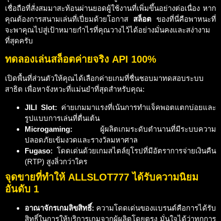
เชื่อถือที่สั่งสมมาสะท้อนผ่านยอดผู้ใช้งานที่เพิ่มขึ้นอย่างต่อเนื่อง หาก
คุณต้องการสนามเล่นที่เปี่ยมด้วยโอกาส
สล็อต
ของที่นี่คือพาหนะที่
จะพาคุณไปสู่เป้าหมายกำไรที่คุณวางไว้ได้อย่างมั่นคงและสง่างาม
ที่สุดครับ
ทดลองเล่นสล็อตค่ายจริง API 100%
เปิดพื้นที่ส่วนตัวให้คุณได้เลือกค่ายเกมที่ชื่นชอบมาทดสอบระบบ
สาธิต เพื่อหาจังหวะที่แม่นยำที่สุดสำหรับคุณ:
JILI Slot:
ค่ายเกมมาแรงที่เน้นการทำแจ็คพอตแตกบ่อยและ
รูปแบบการเล่นที่ตื่นเต้น
Microgaming:
ผู้ผลิตเกมระดับตำนานที่มีระบบความ
ปลอดภัยเข้มงวดและรางวัลมหาศาล
Fugaso:
โดดเด่นด้วยเกมสไตล์ยุโรปที่มีอัตราการจ่ายเงินคืน
(RTP) สูงลิ่วกว่าใคร
จุดขายที่ทำให้ ALLSLOT777 ได้รับความนิยม
อันดับ 1
อาณาจักรเกมลิขสิทธิ์:
ความโดดเด่นของแบรนด์คือการได้รับ
สิทธิ์ในการให้บริการเกมจากผู้ผลิตโดยตรง มั่นใจได้ว่าทุกการ