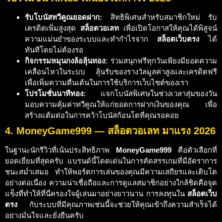
รับโบนัสทวีคูณยอดฝาก:
สิทธิพิเศษสำหรับสมาชิกใหม่ รับ
เครดิตเพิ่มสูงสุด
สล็อตวอเลท
เพื่อเปิดโอกาสให้คุณได้พิสูจน์
ความแม่นยำของระบบและทำกำไรจาก
สล็อตเว็บตรง
ได้
ทันทีโดยไม่ต้องรอ
กิจกรรมหมุนกงล้อลุ้นทอง:
ร่วมสนุกฟรีทุกวันเพียงมียอดความ
เคลื่อนไหวในระบบ ลุ้นรับของรางวัลมูลค่าสูงและเครดิตฟรี
เพื่อเพิ่มความตื่นเต้นในการใช้บริการเว็บไซต์ของเรา
โปรโมชั่นนาทีทอง:
แจกโบนัสพิเศษในช่วงเวลาสุ่มของวัน
มอบความคุ้มค่าทวีคูณให้แก่ยอดการฝากเงินของคุณ เพื่อ
สร้างแต้มต่อในการคว้าโบนัสก้อนโตที่คุณรอคอย
4. MoneyGame999 —
สล็อตวอเลท
มาแรง 2026
ในฐานะนักรีวิวที่เน้นประสิทธิภาพ
MoneyGame999
คือตัวเลือกที่
ยอดเยี่ยมที่สุดครับ แบรนด์นี้โดดเด่นในการคัดสรรเกมที่มีอัตราการ
ชนะสม่ำเสมอ ทำให้พอร์ตการเล่นของคุณมีความเสถียรและเติบโต
อย่างต่อเนื่อง ความน่าเชื่อถือและการดูแลสมาชิกอย่างใกล้ชิดคือจุด
แข็งที่ทำให้ที่นี่ครองใจผู้เล่นมาอย่างยาวนาน การลงทุนใน
สล็อตเว็บ
ตรง
กับระบบที่มีคุณภาพเช่นนี้จะช่วยให้คุณเข้าถึงความสำเร็จได้
อย่างมั่นใจและยั่งยืนครับ