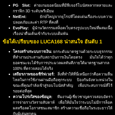
PG Slot:
ค่ายเกมยอดนิยมที่มีฟีเจอร์โบนัสหลากหลายและ
กราฟิก 3D ระดับพรีเมียม
NetEnt:
ยักษ์ใหญ่จากยุโรปที่โดดเด่นเรื่องระบบความ
ปลอดภัยและค่า RTP ที่คงที่
EvoPlay:
ผู้นำนวัตกรรมสล็อตเว็บตรงรูปแบบใหม่ที่ผสมเนื้อ
เรื่องน่าตื่นเต้นเข้ากับระบบเดิมพัน
ข้อได้เปรียบของ LUCA168 น่าสนใจ อันดับ 1
โครงสร้างระบบการเงิน:
ยกระดับมาตรฐานด้วยระบบธุรกรรม
ที่ทำงานประสานกับสถาบันการเงินโดยตรง มั่นใจได้ว่าทุก
ยอดชนะจะได้รับการประมวลผลทันทีภายใต้มาตรฐานสากล
100% ที่ตรวจสอบได้จริง
เสถียรภาพของเซิร์ฟเวอร์:
สิ่งที่ทำให้ที่นี่เหนือกว่าคือความลื่น
ไหลในการใช้งานผ่านมือถือทุกระบบ ป้องกันจังหวะหน่วงใน
ขณะที่คุณกำลังเข้าสู่รอบโบนัสสำคัญ เพื่อประสบการณ์ที่ไร้
รอยต่อที่สุด
ความโปร่งใสของข้อมูล:
ทีมงานผู้เชี่ยวชาญตรวจสอบอัตรา
การจ่ายรางวัลรายสัปดาห์ เพื่อให้มั่นใจว่าระบบไม่มีการล็อค
ผลหรือลดโอกาสชนะสมาชิก สร้างความเชื่อถือในระยะยาวให้
กับผู้เล่นทุกคน