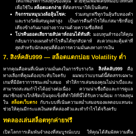
ให้แก่พอร์ตการลงทุนของคุณ ด้วยทุนเพิ่มพิเศษที่มอบให้ทันที
เพื่อใช้ใน
สล็อตแตกง่าย
ที่คัดสรรมาให้เป็นพิเศษ
กิจกรรมหมุนวงล้อลุ้นโชค:
ร่วมสนุกฟรีทุกวันลุ้นรับทองคำ
และรางวัลพิเศษมูลค่าสูง เป็นการคืนกำไรให้แก่สมาชิกที่อยู่
เคียงข้างกันมาอย่างยาวนานด้วยความซื่อสัตย์
โปรคืนยอดเสียรายสัปดาห์ถอนได้ทันที:
มอบทุนสำรองให้คุณ
กลับมาวางแผนทำกำไรคืนได้ทุกสัปดาห์ สะดวกและคุ้มค่าที่
สุดสำหรับนักลงทุนที่ต้องการความมั่นคงทางการเงิน
7. สิงห์คลับ999 — สล็อตแตกบ่อย Volatility ต่ำ
หากคุณคือคนที่เน้นความมั่นคงในการรับรางวัล
สิงห์คลับ999
คือ
ทางเลือกที่คุณต้องประทับใจครับ ผมพบว่าแบรนด์นี้คัดสรรเฉพาะ
เกมที่มีอัตราการชนะสม่ำเสมอ ทำให้การเล่นของคุณไม่น่าเบื่อและ
สามารถสะสมกำไรได้อย่างต่อเนื่อง ความน่าเชื่อถือและการดูแล
สมาชิกอย่างใกล้ชิดเป็นจุดแข็งที่ทำให้ที่นี่ได้รับความนิยม การลงทุน
ใน
สล็อตเว็บตรง
กับระบบที่เน้นความสม่ำเสมอของผลตอบแทนจะ
ช่วยให้คุณมีกระแสเงินสดที่คล่องตัวและทำกำไรได้จริงครับ
ทดลองเล่นสล็อตทุกค่ายฟรี
เปิดโลกการเดิมพันจำลองที่สมบูรณ์แบบ ให้คุณได้สัมผัสความตื่น