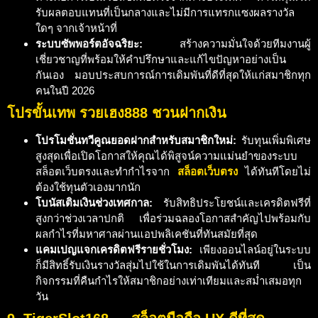
รับผลตอบแทนที่เป็นกลางและไม่มีการแทรกแซงผลรางวัล
ใดๆ จากเจ้าหน้าที่
ระบบซัพพอร์ตอัจฉริยะ:
สร้างความมั่นใจด้วยทีมงานผู้
เชี่ยวชาญที่พร้อมให้คำปรึกษาและแก้ไขปัญหาอย่างเป็น
กันเอง มอบประสบการณ์การเดิมพันที่ดีที่สุดให้แก่สมาชิกทุก
คนในปี 2026
โปรขั้นเทพ รวยเฮง888 ชวนฝากเงิน
โปรโมชั่นทวีคูณยอดฝากสำหรับสมาชิกใหม่:
รับทุนเพิ่มพิเศษ
สูงสุดเพื่อเปิดโอกาสให้คุณได้พิสูจน์ความแม่นยำของระบบ
สล็อตเว็บตรงและทำกำไรจาก
สล็อตเว็บตรง
ได้ทันทีโดยไม่
ต้องใช้ทุนตัวเองมากนัก
โบนัสเติมเงินช่วงเทศกาล:
รับสิทธิประโยชน์และเครดิตฟรีที่
สูงกว่าช่วงเวลาปกติ เพื่อร่วมฉลองโอกาสสำคัญไปพร้อมกับ
ผลกำไรที่มหาศาลผ่านแอปพลิเคชันที่ทันสมัยที่สุด
แคมเปญแจกเครดิตฟรีรายชั่วโมง:
เพียงออนไลน์อยู่ในระบบ
ก็มีสิทธิ์รับเงินรางวัลสุ่มไปใช้ในการเดิมพันได้ทันที เป็น
กิจกรรมที่คืนกำไรให้สมาชิกอย่างเท่าเทียมและสม่ำเสมอทุก
วัน